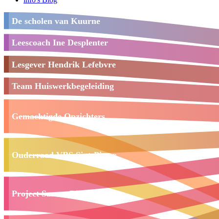
De scholen van Kuurne
Leescoach Ine Desplenter
Lesgever Hendrik Lefebvre
Team Huiswerkbegeleiding
Gemachtigde Opzichters
Ouderraad VBS Sint-Pieter
Project Samen Digitaal