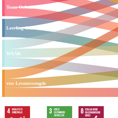
Team Oefenkansen Nederlands
Leerling Guilliam De Backer
WAAK
vzw Levensvreugde