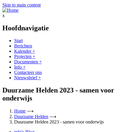
Skip to main content
x
Hoofdnavigatie
Start
Berichten
Kalender
+
Projecten
+
Documenten
+
Info
+
Contacteer ons
Nieuwsbrief
+
Duurzame Helden 2023 - samen voor
onderwijs
Home
⟶
Duurzame Helden
⟶
Duurzame Helden 2023 - samen voor onderwijs
info's Blog